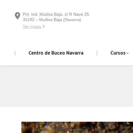
Pol. Ind. Mutilva Baja. c/ R Nave 25
Centro de Buceo Navarra
31192 – Mutilva Baja (Navarra)
Ver mapa
Centro de Buceo Navarra
Cursos