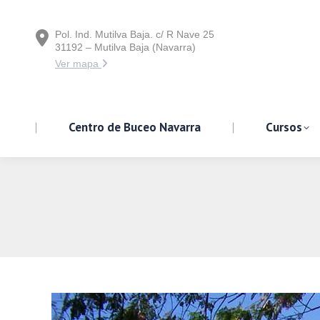
Pol. Ind. Mutilva Baja. c/ R Nave 25
Centro de Buceo Navarra
31192 – Mutilva Baja (Navarra)
Ver mapa
Centro de Buceo Navarra
Cursos