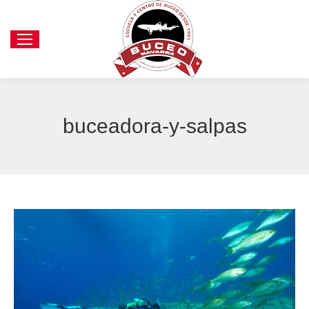
buceadora-y-salpas