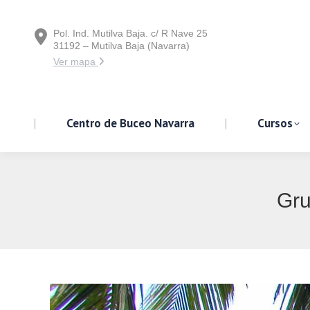
Pol. Ind. Mutilva Baja. c/ R Nave 25
Centro de Buceo Navarra
31192 – Mutilva Baja (Navarra)
Ver mapa
Centro de Buceo Navarra
Cursos
Gru