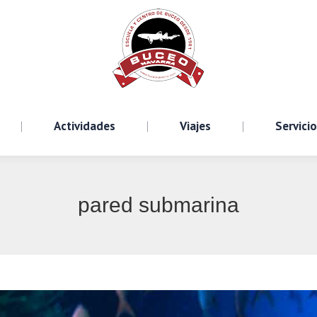
Cursos
Actividades
Viajes
S
Actividades
Viajes
Servici
pared submarina