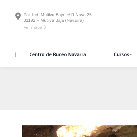
Pol. Ind. Mutilva Baja. c/ R Nave 25
Centro de Buceo Navarra
31192 – Mutilva Baja (Navarra)
Ver mapa
Centro de Buceo Navarra
Cursos