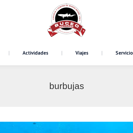
Cursos
Actividades
Viajes
S
Actividades
Viajes
Servici
burbujas