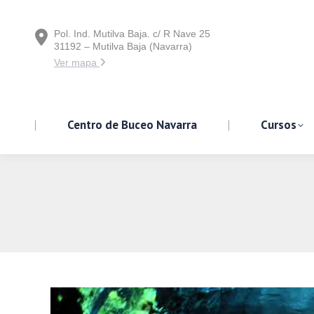
Pol. Ind. Mutilva Baja. c/ R Nave 25
Centro de Buceo Navarra
31192 – Mutilva Baja (Navarra)
Ver mapa
Centro de Buceo Navarra
Cursos