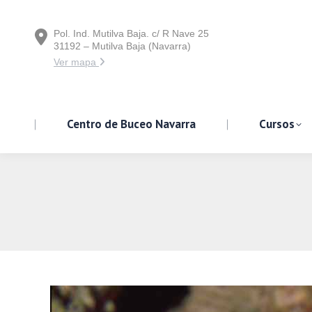
Pol. Ind. Mutilva Baja. c/ R Nave 25
Centro de Buceo Navarra
31192 – Mutilva Baja (Navarra)
Ver mapa
Centro de Buceo Navarra
Cursos