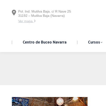
Pol. Ind. Mutilva Baja. c/ R Nave 25
Centro de Buceo Navarra
31192 – Mutilva Baja (Navarra)
Ver mapa
Centro de Buceo Navarra
Cursos