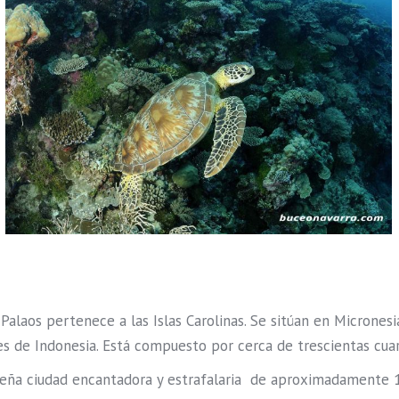
Palaos pertenece a las Islas Carolinas. Se sitúan en Micronesi
les de Indonesia. Está compuesto por cerca de trescientas cuar
ueña ciudad encantadora y estrafalaria de aproximadamente 1