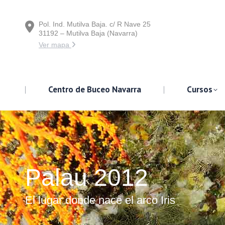
Pol. Ind. Mutilva Baja. c/ R Nave 25
Centro de Buceo Navarra
31192 – Mutilva Baja (Navarra)
Ver mapa
Centro de Buceo Navarra
Cursos
Palau 2012
Estás aquí:
El lugar donde nace el arco Iris