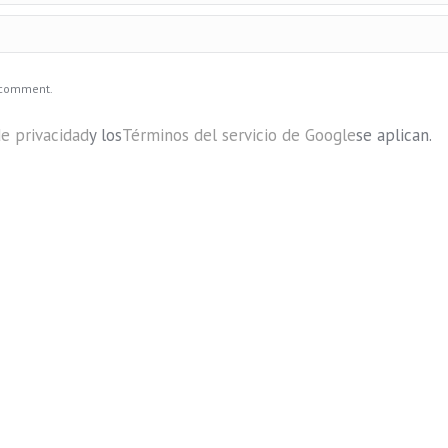
I comment.
de privacidad
y los
Términos del servicio de Google
se aplican.
Preguntas más frecuentes sob