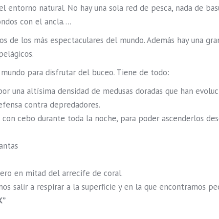
 el entorno natural. No hay una sola red de pesca, nada de ba
ondos con el ancla….
os de los más espectaculares del mundo. Además hay una gran 
pelágicos.
 mundo para disfrutar del buceo. Tiene de todo:
 por una altísima densidad de medusas doradas que han evoluc
defensa contra depredadores.
s con cebo durante toda la noche, para poder ascenderlos desd
antas
ro en mitad del arrecife de coral.
s salir a respirar a la superficie y en la que encontramos p
K”