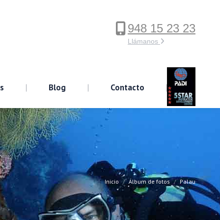
948 15 23 23
ervicios
Blog
Contacto
Llámanos
os
Blog
Contacto
Inicio
Álbum de fotos
Palau