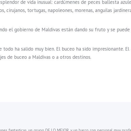
esplendor de vida inusual: cardúmenes de peces ballesta azules
 cirujanos, tortugas, napoleones, morenas, anguilas jardiner
endo el gobierno de Maldivas están dando su fruto y se pued
todo ha salido muy bien. El buceo ha sido impresionante. El 
jes de buceo a Maldivas o a otros destinos.
iones fantasticas, un grupo DE LO MEJOR, y un barco con personal muy profes