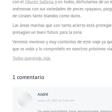
con el
tiburón ballena
, y en todos, disfrutamos de un 
anémonas con sus variedades de peces «payaso», pargos,
de corales tanto blandos como duros.
Las áreas marinas que con tanto acierto está protegi
presagian un buen futuro para la zona.
Venimos morenos y muy contentos de este viaje ya que 
que os unáis y lo comprobéis en nuestros próximos via
Todos queremás más
1 comentario
André
dice:
enero 19, 2019 en 9:45 am
Un viaje inolvidable, lugar impresionante, inmers