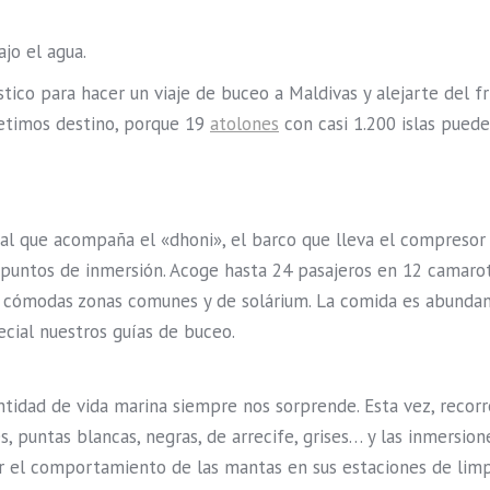
jo el agua.
ico para hacer un viaje de buceo a Maldivas y alejarte del frí
petimos destino, porque 19
atolones
con casi 1.200 islas puede
l que acompaña el «dhoni», el barco que lleva el compresor 
s puntos de inmersión. Acoge hasta 24 pasajeros en 12 camaro
e cómodas zonas comunes y de solárium. La comida es abundan
pecial nuestros guías de buceo.
tidad de vida marina siempre nos sorprende. Esta vez, recorr
s, puntas blancas, negras, de arrecife, grises… y las inmersio
var el comportamiento de las mantas en sus estaciones de limp