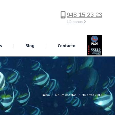
948 15 23 23
ervicios
Blog
Contacto
Llámanos
os
Blog
Contacto
Inicio
Álbum de fotos
Maldivas 2018