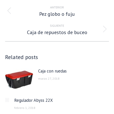
Navegación
entre
ANTERIOR
Pez globo o fuju
publicaciones
Publicación
anterior:
SIGUIENTE
Caja de repuestos de buceo
Publicación
siguiente:
Related posts
Caja con ruedas
marzo 27, 2018
Regulador Abyss 22X
febrero 1, 2018