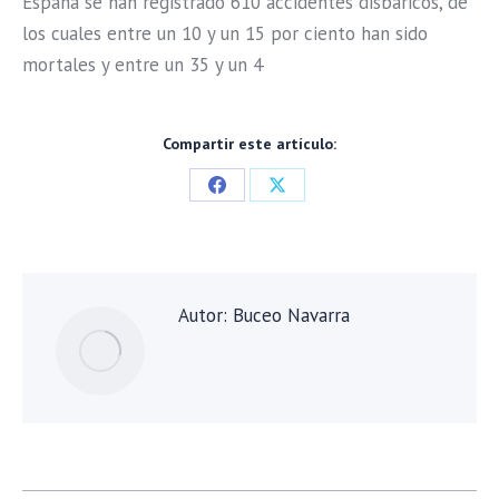
España se han registrado 610 accidentes disbáricos, de
los cuales entre un 10 y un 15 por ciento han sido
mortales y entre un 35 y un 4
Compartir este artículo:
Share
Share
on
on
Facebook
X
Autor:
Buceo Navarra