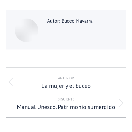
Facebook
X
Autor:
Buceo Navarra
Navegación
entre
ANTERIOR
La mujer y el buceo
publicaciones
Publicación
anterior:
SIGUIENTE
Manual Unesco. Patrimonio sumergido
Publicación
siguiente: