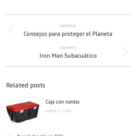
Navegación
entre
ANTERIOR
Consejos para proteger el Planeta
publicaciones
Publicación
anterior:
SIGUIENTE
Iron Man Subacuático
Publicación
siguiente:
Related posts
Caja con ruedas
marzo 27, 2018