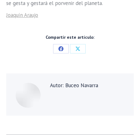
se gesta y gestará el porvenir del planeta.
Joaquín Araujo
Compartir este artículo:
Share
Share
on
on
Facebook
X
Autor:
Buceo Navarra
Navegación