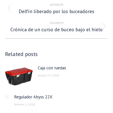
entre
ANTERIOR
Delfín liberado por los buceadores
publicaciones
Publicación
anterior:
SIGUIENTE
Crónica de un curso de buceo bajo el hielo
Publicación
siguiente:
Related posts
Caja con ruedas
marzo 27, 2018
Regulador Abyss 22X
febrero 1, 2018